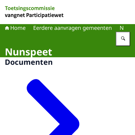
Naar de homepage van Toetsingscommissie vangnet Part
Home
Eerdere aanvragen gemeenten
N
Vu
Nunspeet
Documenten