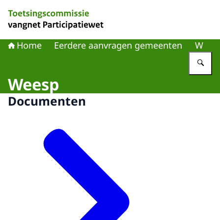
Naar de homepage van Toetsingscommissie vangnet Part
Home
Eerdere aanvragen gemeenten
W
Vu
Weesp
Documenten