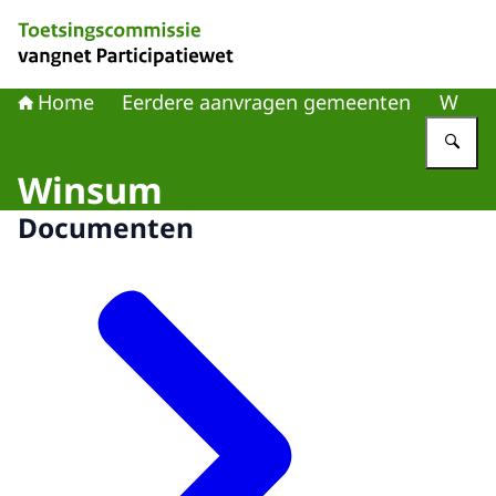
Naar de homepage van Toetsingscommissie vangnet Part
Home
Eerdere aanvragen gemeenten
W
Vu
Winsum
Documenten