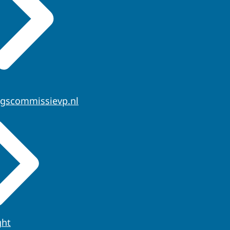
ngscommissievp.nl
ght