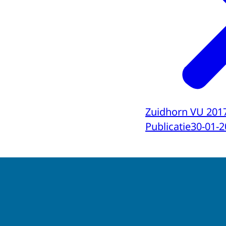
Zuidhorn VU 201
Publicatie
30-01-2