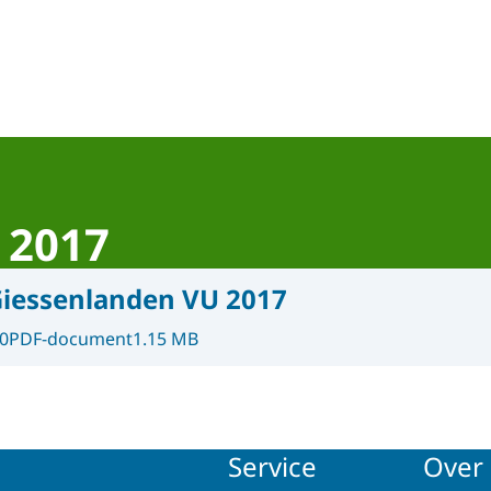
gnet Participatiewet
 2017
iessenlanden VU 2017
0
PDF-document
1.15 MB
Service
Over 