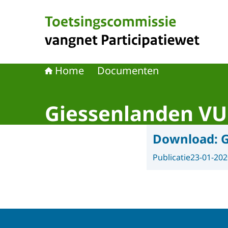
Naar de homepage van Toetsingscommissie van
Home
Documenten
Giessenlanden VU
Download:
G
Publicatie
23-01-202